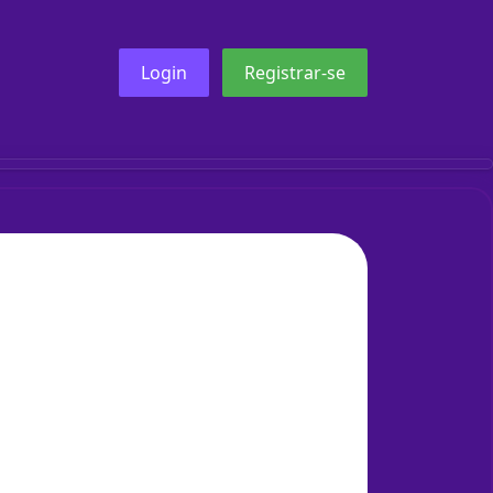
Login
Registrar-se