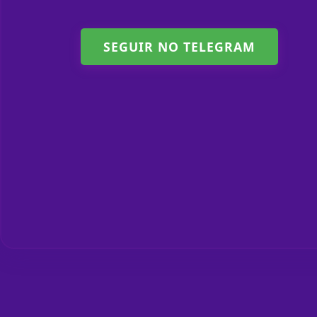
SEGUIR NO TELEGRAM