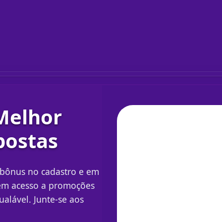
Melhor
postas
 bônus no cadastro e em
tem acesso a promoções
ualável. Junte-se aos