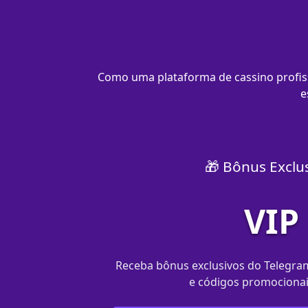
Como uma plataforma de cassino profiss
e
🎁 Bônus Exclu
VIP
Receba bônus exclusivos do Telegra
e códigos promocionai