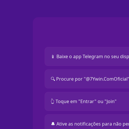
📱 Baixe o app Telegram no seu disp
🔍 Procure por "@7Ywin.ComOficial
👆 Toque em "Entrar" ou "Join"
🔔 Ative as notificações para não p