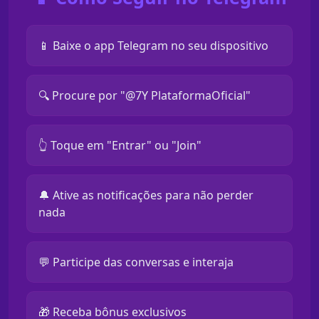
📱 Baixe o app Telegram no seu dispositivo
🔍 Procure por "@7Y PlataformaOficial"
👆 Toque em "Entrar" ou "Join"
🔔 Ative as notificações para não perder
nada
💬 Participe das conversas e interaja
🎁 Receba bônus exclusivos