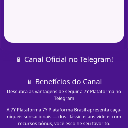
📱 Canal Oficial no Telegram!
📱 Benefícios do Canal
Descubra as vantagens de seguir a 7Y Plataforma no
Telegram
A 7Y Plataforma 7Y Plataforma Brasil apresenta caça-
níqueis sensacionais — dos clássicos aos vídeos com
recursos bônus, você escolhe seu favorito.