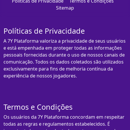
Políticas de Privacidade
Termos e Condições
Sitemap
Políticas de Privacidade
A 7Y Plataforma valoriza a privacidade de seus usuários
e está empenhada em proteger todas as informações
pessoais fornecidas durante o uso de nossos canais de
comunicação. Todos os dados coletados são utilizados
exclusivamente para fins de melhoria contínua da
experiência de nossos jogadores.
Termos e Condições
Os usuários da 7Y Plataforma concordam em respeitar
todas as regras e regulamentos estabelecidos. É