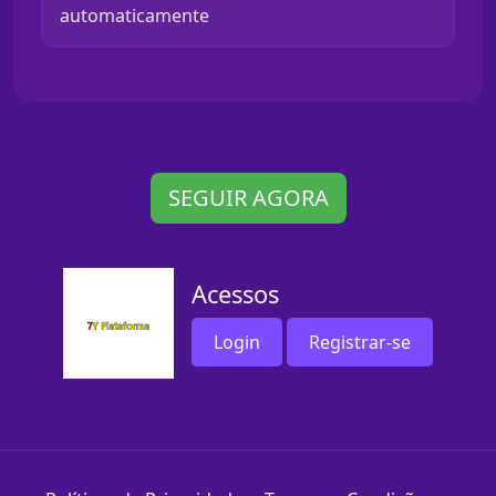
automaticamente
SEGUIR AGORA
Acessos
Login
Registrar-se