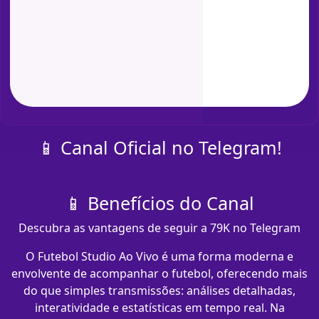
📱 Canal Oficial no Telegram!
📱 Benefícios do Canal
Descubra as vantagens de seguir a 79K no Telegram
O Futebol Studio Ao Vivo é uma forma moderna e
envolvente de acompanhar o futebol, oferecendo mais
do que simples transmissões: análises detalhadas,
interatividade e estatísticas em tempo real. Na