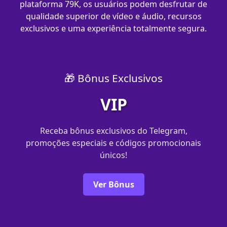
plataforma 79K, os usuários podem desfrutar de
qualidade superior de vídeo e áudio, recursos
exclusivos e uma experiência totalmente segura.
🎁 Bônus Exclusivos
VIP
Receba bônus exclusivos do Telegram,
promoções especiais e códigos promocionais
únicos!
Ver Bônus