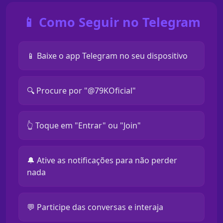
📱 Como Seguir no Telegram
📱 Baixe o app Telegram no seu dispositivo
🔍 Procure por "@79KOficial"
👆 Toque em "Entrar" ou "Join"
🔔 Ative as notificações para não perder
nada
💬 Participe das conversas e interaja