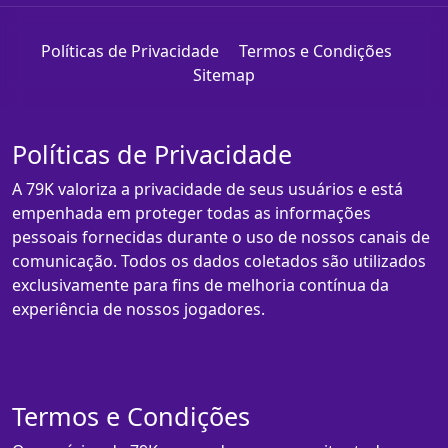
Políticas de Privacidade
Termos e Condições
Sitemap
Políticas de Privacidade
A 79K valoriza a privacidade de seus usuários e está
empenhada em proteger todas as informações
pessoais fornecidas durante o uso de nossos canais de
comunicação. Todos os dados coletados são utilizados
exclusivamente para fins de melhoria contínua da
experiência de nossos jogadores.
Termos e Condições